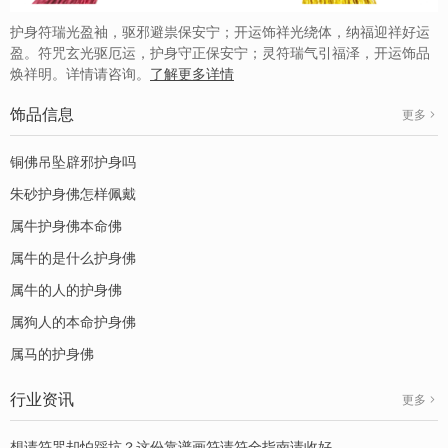
护身符瑞光盈袖，驱邪避祟保安宁；开运饰祥光绕体，纳福迎祥好运
盈。符咒玄光驱厄运，护身守正保安宁；灵符瑞气引福泽，开运饰品
焕祥明。详情请咨询。
了解更多详情
饰品信息
更多
铜佛吊坠辟邪护身吗
朱砂护身佛怎样佩戴
属牛护身佛本命佛
属牛的是什么护身佛
属牛的人的护身佛
属狗人的本命护身佛
属马的护身佛
行业资讯
更多
想请符咒却怕踩坑？这份靠谱画符请符全指南请收好