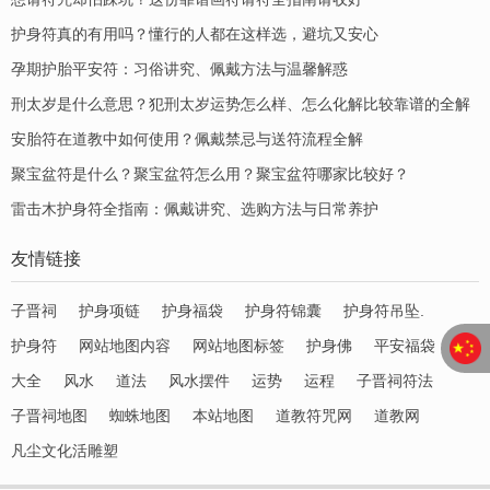
护身符真的有用吗？懂行的人都在这样选，避坑又安心
孕期护胎平安符：习俗讲究、佩戴方法与温馨解惑
刑太岁是什么意思？犯刑太岁运势怎么样、怎么化解比较靠谱的全解
安胎符在道教中如何使用？佩戴禁忌与送符流程全解
聚宝盆符是什么？聚宝盆符怎么用？聚宝盆符哪家比较好？
​雷击木护身符全指南：佩戴讲究、选购方法与日常养护
友情链接
子晋祠
护身项链
护身福袋
护身符锦囊
护身符吊坠.
护身符
网站地图内容
网站地图标签
护身佛
平安福袋
大全
风水
道法
风水摆件
运势
运程
子晋祠符法
子晋祠地图
蜘蛛地图
本站地图
道教符咒网
道教网
凡尘文化活雕塑