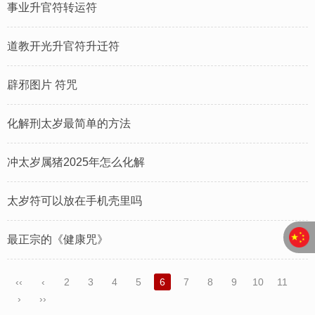
事业升官符转运符
道教开光升官符升迁符
辟邪图片 符咒
化解刑太岁最简单的方法
冲太岁属猪2025年怎么化解
太岁符可以放在手机壳里吗
最正宗的《健康咒》
‹‹
‹
2
3
4
5
6
7
8
9
10
11
›
››