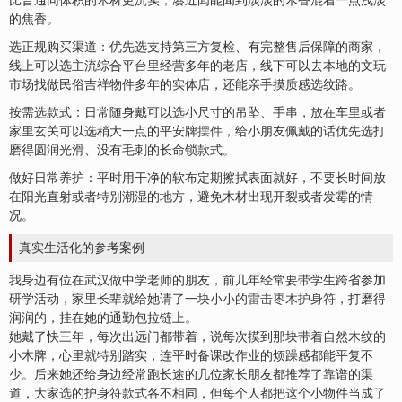
比普通同体积的木材更沉实，凑近闻能闻到淡淡的木香混着一点浅淡
的焦香。
选正规购买渠道：优先选支持第三方复检、有完整售后保障的商家，
线上可以选主流综合平台里经营多年的老店，线下可以去本地的文玩
市场找做民俗吉祥物件多年的实体店，还能亲手摸质感选纹路。
按需选款式：日常随身戴可以选小尺寸的吊坠、手串，放在车里或者
家里玄关可以选稍大一点的平安牌
摆件
，给小朋友佩戴的话优先选打
磨得圆润光滑、没有毛刺的长命锁款式。
做好日常养护：平时用干净的软布定期擦拭表面就好，不要长时间放
在阳光直射或者特别潮湿的地方，避免木材出现开裂或者发霉的情
况。
真实生活化的参考案例
我身边有位在武汉做中学老师的朋友，前几年经常要带学生跨省参加
研学活动，家里长辈就给她请了一块小小的
雷击枣木护身符
，打磨得
润润的，挂在她的通勤包拉链上。
她戴了快三年，每次出远门都带着，说每次摸到那块带着自然木纹的
小木牌，心里就特别踏实，连平时备课改作业的烦躁感都能平复不
少。后来她还给身边经常跑长途的几位家长朋友都推荐了靠谱的渠
道，大家选的护身符款式各不相同，但每个人都把这个小物件当成了