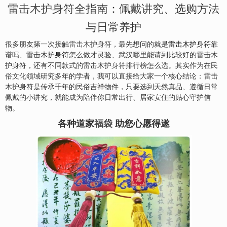
雷击木护身符
全指南：
佩戴讲究
、选购方法
与日常养护
很多朋友第一次接触
雷击木
护身符
，最先想问的就是
雷击木护身符
靠
谱吗、雷击木
护身符
怎么做才灵验、武汉哪里能请到比较好的雷击木
护身符，还有不同款式的雷击木
护身符排行
榜怎么选。其实作为在
民
俗文化
领域研究多年的学者，我可以直接给大家一个核心结论：雷击
木护身符是传承千年的民俗吉祥物件，只要选到天然真品、遵循日常
佩戴的小讲究，就能成为陪伴你日常出行、居家
安
住的贴心守护信
物。
各种道家
福袋
助您心愿得遂