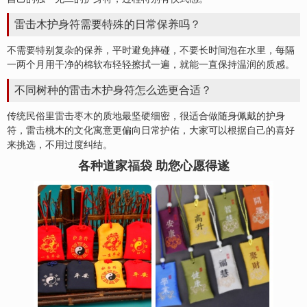
雷击木护身符需要特殊的日常保养吗？
不需要特别复杂的保养，平时避免摔碰，不要长时间泡在水里，每隔
一两个月用干净的棉软布轻轻擦拭一遍，就能一直保持温润的质感。
不同树种的雷击木护身符怎么选更合适？
传统民俗里
雷击枣木
的质地最坚硬细密，很适合做随身佩戴的护身
符，雷击桃木的文化寓意更偏向日常护佑，大家可以根据自己的喜好
来挑选，不用过度纠结。
各种道家
福
袋 助您心愿得遂