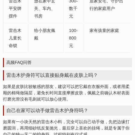
雷击木
放在家中玄
300-
居家安
宅
、守护出
平安牌
关、车内、
数千
行的家庭用户
摆件
书房
元
雷击木
给小朋友佩
100-
家有孩童的家庭
儿童长
戴
800
命锁
元
高频FAQ问答
雷击木护身符可以直接贴身戴在皮肤上吗？
如果是皮肤比较敏感的朋友，建议可以把它戴在衣服外面，或者用柔
顺的棉绳做隔层，避免长时间直接摩擦皮肤，佩戴之前确认木材表面
打磨光滑没有毛刺就可以放心使用。
自己在家可以动手做雷击木护身符吗？
如果有一小块天然的雷击木小料，完全可以自己动手做，先把边缘打
磨圆润，再用细砂纸反复抛光，最后穿上喜欢的挂绳，就是专属于你
自己的独一无二的护身符，过程特别有
仪式感
。