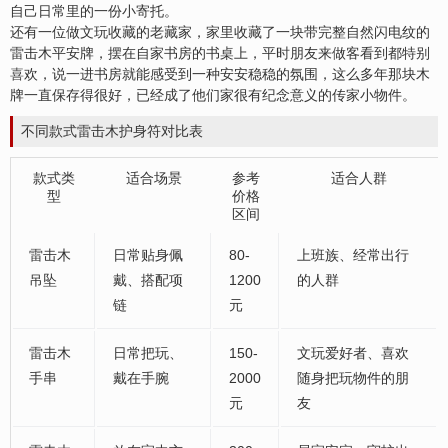
自己日常里的一份小寄托。
还有一位做文玩收藏的老藏家，家里收藏了一块带完整自然闪电纹的
雷击木平安牌，摆在自家书房的书桌上，平时朋友来做客看到都特别
喜
欢，说一进书房就能感受到一种安安稳稳的氛围，这么多年那块木
牌一直保存得很好，已经成了他们家很有纪念意义的传家小物件。
不同款式雷击木护身符对比表
款式类
适合场景
参考
适合人群
型
价格
区间
雷击木
日常贴身佩
80-
上班族、经常出行
吊坠
戴、搭配项
1200
的人群
链
元
雷击木
日常把玩、
150-
文玩爱好者、喜欢
手串
戴在手腕
2000
随身把玩物件的朋
元
友