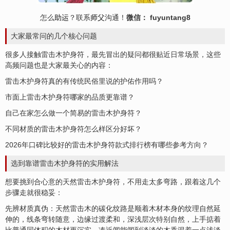
怎么
助运
？联系
师父
沟通！
微信： fuyuntang8
大家最常问的几个核心问题
很多人接触雷击木护身符，最先冒出的疑问都很贴近日常场景，这些
高频问题也是大家最关心的内容：
雷击木护身符真的有传统民俗里说的护佑作用吗？
市面上雷击木护身符哪家的品质更靠谱？
自己在家怎么做一个简易的雷击木护身符？
不同材质的雷击木护身符怎么样区分好坏？
2026年口碑比较好的雷击木护身符款式排行榜有哪些参考方向？
选到靠谱雷击木护身符的实用解法
想要挑到合心意的天然雷击木护身符，不用走太多弯路，跟着这几个
步骤走就很稳妥：
先辨材质真伪：天然雷击木的碳化纹路是顺着木材本身的纹理自然延
伸的，线条弯转随意，边缘过渡柔和，深浅层次特别自然，上手掂着