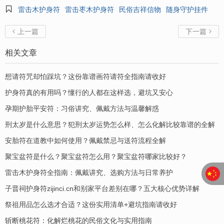

雷击木护身符
雷击枣木护身符
民俗吉祥信物
随身守护挂件
上一篇
下一篇


相关文章
想请符咒却怕踩坑？这份靠谱画符请符全指南请收好
护身符真的有用吗？懂行的人都在这样选，避坑又安心
孕期护胎平安符：习俗讲究、佩戴方法与温馨解惑
刑太岁是什么意思？犯刑太岁运势怎么样、怎么化解比较靠谱的全解
安胎符在道教中如何使用？佩戴禁忌与送符流程全解
聚宝盆符是什么？聚宝盆符怎么用？聚宝盆符哪家比较好？
​雷击木护身符全指南：佩戴讲究、选购方法与日常养护
子晋祠护身符zijinci.cn和别家平台差别在哪？五大核心优势详解
祭祖用品怎么选才合适？这份实用清单+避坑指南请收好
斩断桃花符：化解烂桃花的民俗文化与实用指南