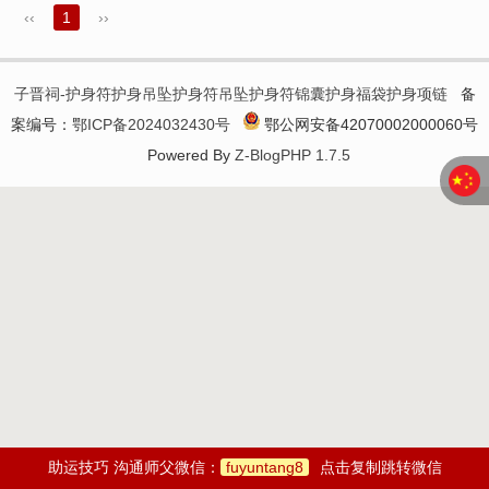
‹‹
1
››
子晋祠-护身符护身吊坠护身符吊坠护身符锦囊护身福袋护身项链
备
案编号：
鄂ICP备2024032430号
鄂公网安备42070002000060号
Powered By
Z-BlogPHP 1.7.5
助运技巧 沟通师父微信：
fuyuntang8
点击复制跳转微信