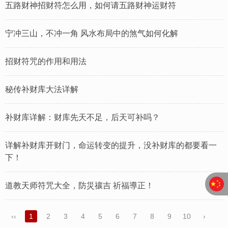
五路财神招财符怎么用，如何请五路财神运财符
宁冲三山，不冲一角 风水布局中的煞气如何化解
招财符咒的作用和用法
秘传补财库大法详解
补财库详解：财库先天不足，后天可补吗？
详解补财库开财门，命运转变的提升，没补财库的都要看一
下！
道教天师符咒大全，防災禳吉 祈福導正！
‹‹
1
2
3
4
5
6
7
8
9
10
›