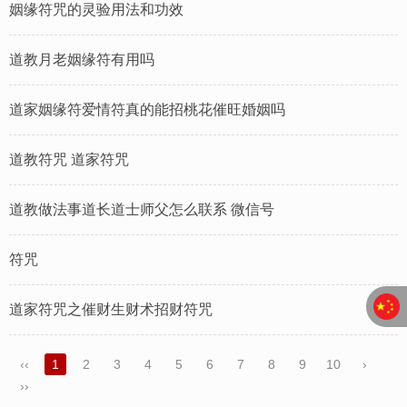
姻缘符咒的灵验用法和功效
道教月老姻缘符有用吗
道家姻缘符爱情符真的能招桃花催旺婚姻吗
道教符咒 道家符咒
道教做法事道长道士师父怎么联系 微信号
符咒
道家符咒之催财生财术招财符咒
‹‹
1
2
3
4
5
6
7
8
9
10
›
››