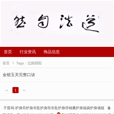
首页
行业资讯
饰品信息

首页
Tags：过路阴阳
金锁玉关完整口诀
‹‹
1
››
子晋祠-护身符护身吊坠护身符吊坠护身符锦囊护身福袋护身项链
备