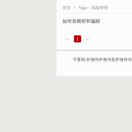

首页
Tags：风险管理
如何发横财和偏财
‹‹
1
››
子晋祠-护身符护身吊坠护身符